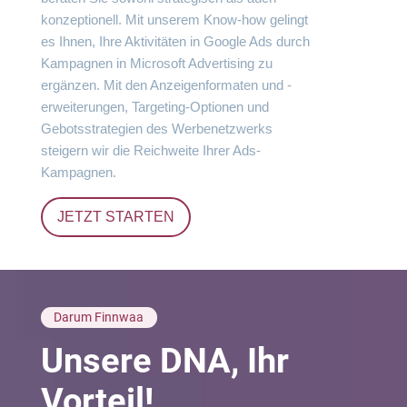
konzeptionell. Mit unserem Know-how gelingt
es Ihnen, Ihre Aktivitäten in Google Ads durch
Kampagnen in Microsoft Advertising zu
ergänzen. Mit den Anzeigenformaten und -
erweiterungen, Targeting-Optionen und
Gebotsstrategien des Werbenetzwerks
steigern wir die Reichweite Ihrer Ads-
Kampagnen.
JETZT STARTEN
Darum Finnwaa
Unsere DNA, Ihr
Vorteil!