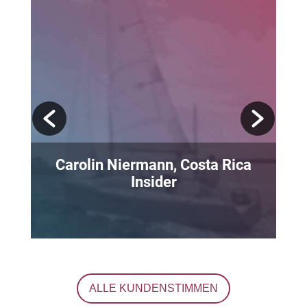
a
Solveig Homeyer, W+M
Weissensee Metallwaren
GmbH
ALLE KUNDENSTIMMEN