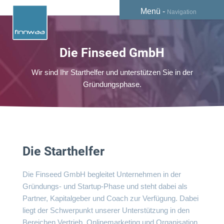
Menü -
Navigation
Die Finseed GmbH
Wir sind Ihr Starthelfer und unterstützen Sie in der
Gründungsphase.
Die Starthelfer
Die
Finseed GmbH
begleitet Unternehmen in der
Gründungs- und Startup-Phase und steht dabei als
Partner, Kapitalgeber und Coach zur Verfügung. Dabei
liegt der Schwerpunkt unserer Unterstützung in den
Bereichen Vertrieb, Onlinemarketing und Organisation.